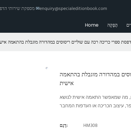
enquiry@specialeditionbook.com
✉
הדפסת Hemei מספקת שי
ים
הֲפָקָה
Home
דפסת ספרי כריכה רכה עם שוליים ריסוסים במהדורה מוגבלת בהתאמה איש
סוסים במהדורה מוגבלת בהתאמה
אישית
ים, מה שמאפשר התאמה אישית לנושא
HM308
דֶגֶם: