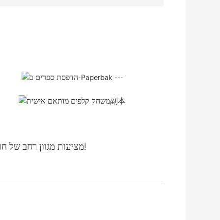
צרו קשר! הדפסות Hemei מציעות מגוון רחב של חומרי דפוס, כולל קטלוגים, לוחות שנה, דיוורים ועוד הרבה יותר!