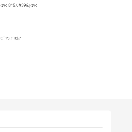
6*9 אינץ&#39;/5*8 אינץ&#39;/מותאם אישית
קצוות מרוסס