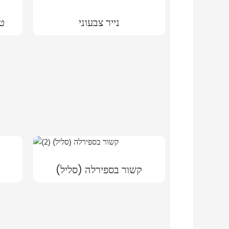
נייר צבעוני
טק
קשור בספירלה (סליל)