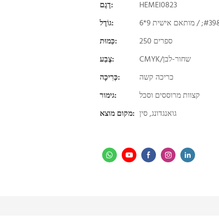
HEMEI0823
דֶגֶם:
גוֹדֶל:
250 ספרים
כַּמוּת:
CMYK/שחור-לבן
צֶבַע:
כריכה קשה
כְּרִיכָה:
קצוות מרוססים וסכל
גימור:
גואנגדונג, סין
מקום מוצא: