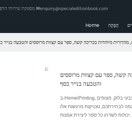
enquiry@specialeditionbook.com
✉
הדפסת Hemei מספקת שי
ים
הֲפָקָה
Home
 מהדורות מיוחדות בכריכה קשה, ספר עם קצוות מרוססים והטבעה בנייר כ
ה קשה, ספר עם קצוות מרוססים
והטבעה בנייר כסף
ב-HemeiPrinting, אנו מציעים מגוון אפשרויות לגימור שוליים. בין אם צבועים בצבעי בלוק, מצופים
גמה לבחירתכם, טכניקות מרגשות אלו
יכולות לשדרג כל ספר ליצירת אמנות.