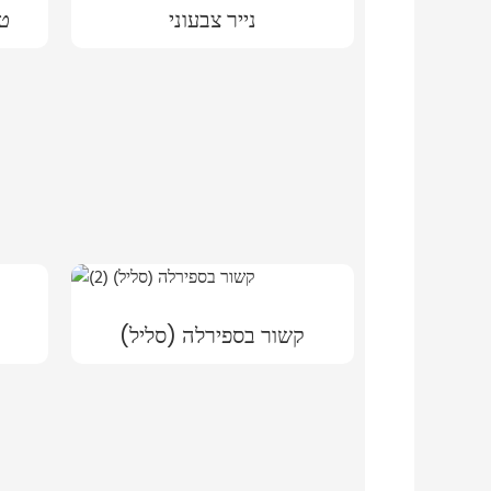
נייר צבעוני
טק
קשור בספירלה (סליל)