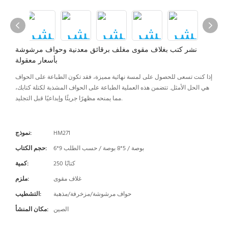
نشر كتب بغلاف مقوى مغلف برقائق معدنية وحواف مرشوشة
بأسعار معقولة
إذا كنت تسعى للحصول على لمسة نهائية مميزة، فقد تكون الطباعة على الحواف
هي الحل الأمثل. تتضمن هذه العملية الطباعة على الحواف المشذبة لكتلة كتابك،
مما يمنحه مظهرًا جريئًا وإبداعيًا قبل التجليد.
HM271
نموذج:
6*9 بوصة / 5*8 بوصة / حسب الطلب
حجم الكتاب:
250 كتابًا
كمية:
غلاف مقوى
ملزم:
حواف مرشوشة/مزخرفة/مذهبة
التشطيب:
الصين
مكان المنشأ: