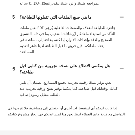
بمراجعة طلبك والرد عليك بتقدير مُفصّل خلال 12 ساعة.
ما هي صيغ الملفات التي تقبلونها للطباعة؟
5
نقبل ملفات PDF جاهزة للطباعة للغلاف والصفحات الداخلية. يُرجى
التأكد من استيفاء ملفاتكم لإرشادات التقديم، بما في ذلك التنسيق
الصحيح والدقة وإعدادات الألوان. إذا كنتم بحاجة إلى مساعدة في
إعداد ملفاتكم، فإن فريق ما قبل الطباعة لدينا جاهز لتقديم
المساعدة.
هل يمكنني الاطلاع على نسخة تجريبية من كتابي قبل
6
طباعته؟
نعم، نوفر نسخًا رقمية تجريبية لجميع المشاريع، لضمان أن يلبي
كتابك توقعاتك قبل طباعته. كما يمكننا توفير نسخ ورقية تجريبية عند
الطلب مقابل رسوم إضافية.
إذا كانت لديكم أي استفسارات أخرى أو احتجتم إلى مساعدة، فلا تترددوا في
التواصل مع فريق دعم العملاء لدينا. نحن هنا لمساعدتكم في إنجاز مشروع كتابكم!