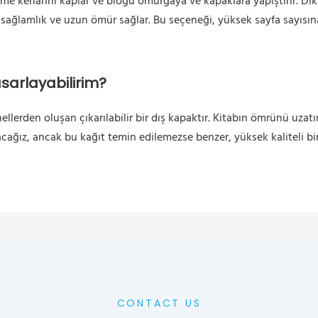
tleme kenarını kaplar ve bloğu omurgaya ve kapaklara yapıştırır. Di
r sağlamlık ve uzun ömür sağlar. Bu seçeneği, yüksek sayfa sayısına
asarlayabilirim?
nellerden oluşan çıkarılabilir bir dış kapaktır. Kitabın ömrünü uzatı
acağız, ancak bu kağıt temin edilemezse benzer, yüksek kaliteli bir 
CONTACT US