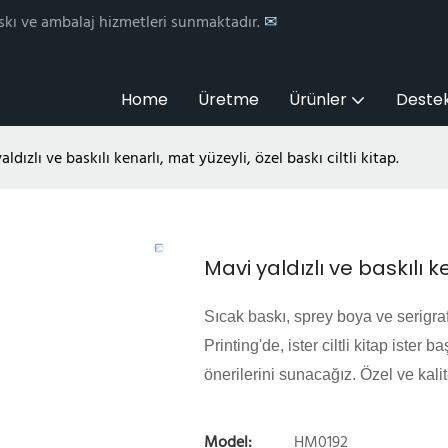
skı ve ambalaj hizmetleri sunmaktadır.
✉
Home
Üretme
Ürünler
Deste
ldızlı ve baskılı kenarlı, mat yüzeyli, özel baskı ciltli kitap.
Mavi yaldızlı ve baskılı ke
Sıcak baskı, sprey boya ve serigraf
Printing'de, ister ciltli kitap ister
önerilerini sunacağız. Özel ve kalit
Model:
HM0192