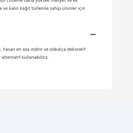
kişli ciltleme daha yüksek maliyet ve ek
 ve kalın kağıt türlerine sahip ürünler için
r, hasarı en aza indirir ve oldukça dekoratif
alternatif kullanabiliriz.