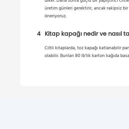
diker. Daha sonra güçlü bir yapıştırıcı cil
üretim günleri gerektirir, ancak rakipsiz bi
öneriyoruz.
4
Kitap kapağı nedir ve nasıl t
Ciltli kitaplarda, toz kapağı katlanabilir pa
olabilir. Bunları 80 lb'lik karton kağıda bas