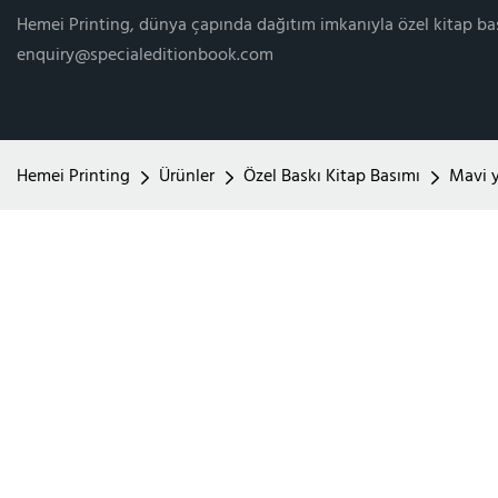
Hemei Printing, dünya çapında dağıtım imkanıyla özel kitap ba
enquiry@specialeditionbook.com
Hemei Printing
Ürünler
Özel Baskı Kitap Basımı
Mavi ya