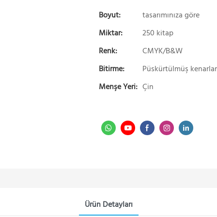
Boyut:
tasarımınıza göre
Miktar:
250 kitap
Renk:
CMYK/B&W
Bitirme:
Püskürtülmüş kenarlar
Menşe Yeri:
Çin
Ürün Detayları