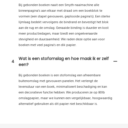
Bij gebonden boeken naait een Smyth-naaimachine alle
binnenpagina's aan elkaar met draad om een ​​boekblok te
vormen (een stapel gevouwen, geplooide pagina's). Een sterke
lijmlaag bedekt vervolgens de bindrand en bevestigt het blok
aan de rug en de omslag. Genaaide binding is duurder en kost
meer productiedagen, maar biedt een ongeëvenaarde
stevigheid en duurzaamheid. We raden deze optie aan voor
boeken met veel pagina's en dik papier.
Wat is een stofomslag en hoe maak ik er zelf
4
een?
Bij gebonden boeken is een stofomslag een afneembare
buitenomslag met gevouwen panelen. Het verlengt de
levensduur van een boek, minimaliseert beschadiging en kan
een decoratieve functie hebben. We produceren ze op 80lb
omslagpapier, maar we kunnen een vergelijkbaar, hoogwaardig
alternatief gebruiken als dit papier niet beschikbaar is.