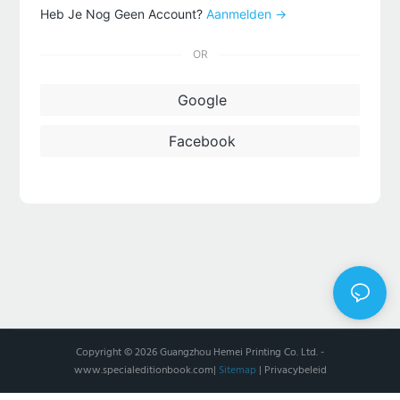
Heb Je Nog Geen Account?
Aanmelden →
OR
Google
Facebook
Copyright © 2026 Guangzhou Hemei Printing Co. Ltd. -
www.specialeditionbook.com
|
Sitemap
|
Privacybeleid