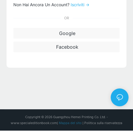
Non Hai Ancora Un Account?
Iscriviti →
OR
Google
Facebook
Copyright © 2026 Guangzhou Hemei Printing Co. Ltd. -
www.specialeditionbook.com
|
Mappa del sito
|
Politica sulla riservatezza