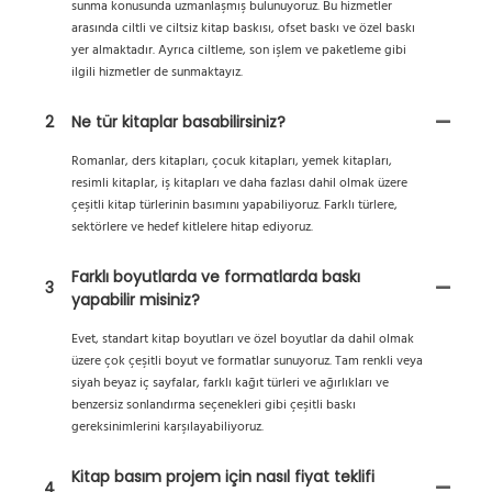
sunma konusunda uzmanlaşmış bulunuyoruz. Bu hizmetler
arasında ciltli ve ciltsiz kitap baskısı, ofset baskı ve özel baskı
yer almaktadır. Ayrıca ciltleme, son işlem ve paketleme gibi
ilgili hizmetler de sunmaktayız.
2
Ne tür kitaplar basabilirsiniz?
Romanlar, ders kitapları, çocuk kitapları, yemek kitapları,
resimli kitaplar, iş kitapları ve daha fazlası dahil olmak üzere
çeşitli kitap türlerinin basımını yapabiliyoruz. Farklı türlere,
sektörlere ve hedef kitlelere hitap ediyoruz.
Farklı boyutlarda ve formatlarda baskı
3
yapabilir misiniz?
Evet, standart kitap boyutları ve özel boyutlar da dahil olmak
üzere çok çeşitli boyut ve formatlar sunuyoruz. Tam renkli veya
siyah beyaz iç sayfalar, farklı kağıt türleri ve ağırlıkları ve
benzersiz sonlandırma seçenekleri gibi çeşitli baskı
gereksinimlerini karşılayabiliyoruz.
Kitap basım projem için nasıl fiyat teklifi
4