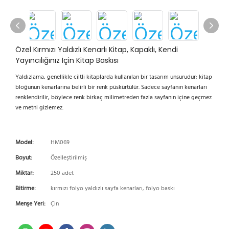
Özel Kırmızı Yaldızlı Kenarlı Kitap, Kapaklı, Kendi
Yayıncılığınız İçin Kitap Baskısı
Yaldızlama, genellikle ciltli kitaplarda kullanılan bir tasarım unsurudur; kitap
bloğunun kenarlarına belirli bir renk püskürtülür. Sadece sayfanın kenarları
renklendirilir, böylece renk birkaç milimetreden fazla sayfanın içine geçmez
ve metni gizlemez.
Model:
HM069
Boyut:
Özelleştirilmiş
Miktar:
250 adet
Bitirme:
kırmızı folyo yaldızlı sayfa kenarları, folyo baskı
Menşe Yeri:
Çin