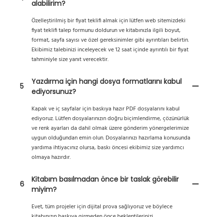
alabilirim?
Özelleştirilmiş bir fiyat teklifi almak için lütfen web sitemizdeki
fiyat teklifi talep formunu doldurun ve kitabınızla ilgili boyut,
format, sayfa sayısı ve özel gereksinimler gibi ayrıntıları belirtin.
Ekibimiz talebinizi inceleyecek ve 12 saat içinde ayrıntılı bir fiyat
tahminiyle size yanıt verecektir.
Yazdırma için hangi dosya formatlarını kabul
5
ediyorsunuz?
Kapak ve iç sayfalar için baskıya hazır PDF dosyalarını kabul
ediyoruz. Lütfen dosyalarınızın doğru biçimlendirme, çözünürlük
ve renk ayarları da dahil olmak üzere gönderim yönergelerimize
uygun olduğundan emin olun. Dosyalarınızı hazırlama konusunda
yardıma ihtiyacınız olursa, baskı öncesi ekibimiz size yardımcı
olmaya hazırdır.
Kitabım basılmadan önce bir taslak görebilir
6
miyim?
Evet, tüm projeler için dijital prova sağlıyoruz ve böylece
kitabınızın baskıya girmeden önce beklentilerinizi