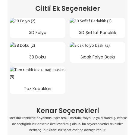
Ciltli Ek Seçenekler
3D Folyo
3D Şeffaf Parlaklık
3B Doku
Sıcak Folyo Baskı
Toz Kapakları
Kenar Seçenekleri
İster düz renklerle boyanmış, ister renkli metalik folyo ile yaldızlanmış, isterse
de seçtiğiniz bir desenle özelleştirilmiş olsun, bu heyecan verici teknikler
herhangi bir kitabı bir sanat eserine dönüştürebilir.