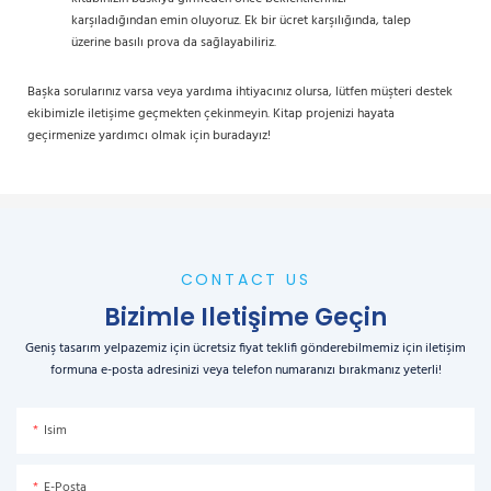
karşıladığından emin oluyoruz. Ek bir ücret karşılığında, talep
üzerine basılı prova da sağlayabiliriz.
Başka sorularınız varsa veya yardıma ihtiyacınız olursa, lütfen müşteri destek
ekibimizle iletişime geçmekten çekinmeyin. Kitap projenizi hayata
geçirmenize yardımcı olmak için buradayız!
CONTACT US
Bizimle Iletişime Geçin
Geniş tasarım yelpazemiz için ücretsiz fiyat teklifi gönderebilmemiz için iletişim
formuna e-posta adresinizi veya telefon numaranızı bırakmanız yeterli!
Isim
E-Posta