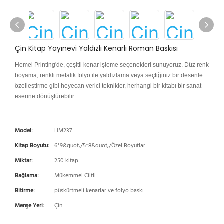
Çin Kitap Yayınevi Yaldızlı Kenarlı Roman Baskısı
Hemei Printing'de, çeşitli kenar işleme seçenekleri sunuyoruz. Düz renk
boyama, renkli metalik folyo ile yaldızlama veya seçtiğiniz bir desenle
özelleştirme gibi heyecan verici teknikler, herhangi bir kitabı bir sanat
eserine dönüştürebilir.
Model:
HM237
Kitap Boyutu:
6*9&quot;/5*8&quot;/Özel Boyutlar
Miktar:
250 kitap
Bağlama:
Mükemmel Ciltli
Bitirme:
püskürtmeli kenarlar ve folyo baskı
Menşe Yeri:
Çin