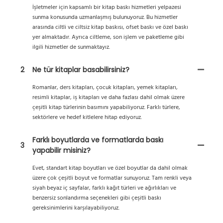
İşletmeler için kapsamlı bir kitap baskı hizmetleri yelpazesi
sunma konusunda uzmanlaşmış bulunuyoruz. Bu hizmetler
arasında ciltli ve ciltsiz kitap baskısı, ofset baskı ve özel baskı
yer almaktadır. Ayrıca ciltleme, son işlem ve paketleme gibi
ilgili hizmetler de sunmaktayız.
2
Ne tür kitaplar basabilirsiniz?
Romanlar, ders kitapları, çocuk kitapları, yemek kitapları,
resimli kitaplar, iş kitapları ve daha fazlası dahil olmak üzere
çeşitli kitap türlerinin basımını yapabiliyoruz. Farklı türlere,
sektörlere ve hedef kitlelere hitap ediyoruz.
Farklı boyutlarda ve formatlarda baskı
3
yapabilir misiniz?
Evet, standart kitap boyutları ve özel boyutlar da dahil olmak
üzere çok çeşitli boyut ve formatlar sunuyoruz. Tam renkli veya
siyah beyaz iç sayfalar, farklı kağıt türleri ve ağırlıkları ve
benzersiz sonlandırma seçenekleri gibi çeşitli baskı
gereksinimlerini karşılayabiliyoruz.