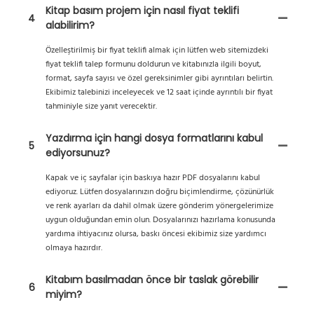
Kitap basım projem için nasıl fiyat teklifi
4
alabilirim?
Özelleştirilmiş bir fiyat teklifi almak için lütfen web sitemizdeki
fiyat teklifi talep formunu doldurun ve kitabınızla ilgili boyut,
format, sayfa sayısı ve özel gereksinimler gibi ayrıntıları belirtin.
Ekibimiz talebinizi inceleyecek ve 12 saat içinde ayrıntılı bir fiyat
tahminiyle size yanıt verecektir.
Yazdırma için hangi dosya formatlarını kabul
5
ediyorsunuz?
Kapak ve iç sayfalar için baskıya hazır PDF dosyalarını kabul
ediyoruz. Lütfen dosyalarınızın doğru biçimlendirme, çözünürlük
ve renk ayarları da dahil olmak üzere gönderim yönergelerimize
uygun olduğundan emin olun. Dosyalarınızı hazırlama konusunda
yardıma ihtiyacınız olursa, baskı öncesi ekibimiz size yardımcı
olmaya hazırdır.
Kitabım basılmadan önce bir taslak görebilir
6
miyim?