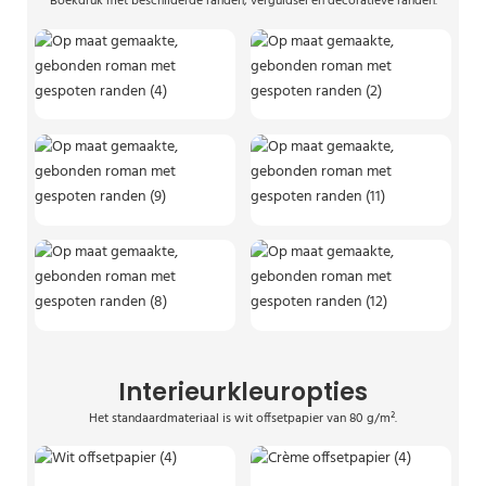
Boekdruk met beschilderde randen, verguldsel en decoratieve randen.
Interieurkleuropties
Het standaardmateriaal is wit offsetpapier van 80 g/m².