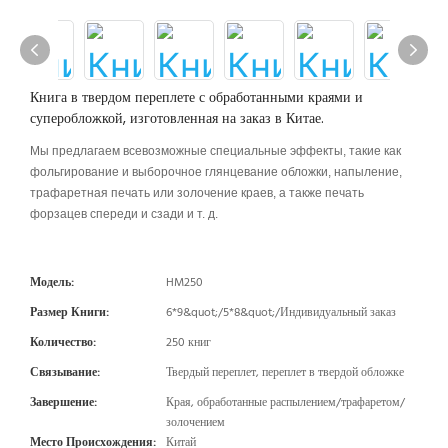
Книга в твердом переплете с обработанными краями и
суперобложкой, изготовленная на заказ в Китае.
Мы предлагаем всевозможные специальные эффекты, такие как
фольгирование и выборочное глянцевание обложки, напыление,
трафаретная печать или золочение краев, а также печать
форзацев спереди и сзади и т. д.
Модель:
HM250
Размер Книги:
6*9&quot;/5*8&quot;/Индивидуальный заказ
Количество:
250 книг
Связывание:
Твердый переплет, переплет в твердой обложке
Завершение:
Края, обработанные распылением/трафаретом/
золочением
Место Происхождения:
Китай