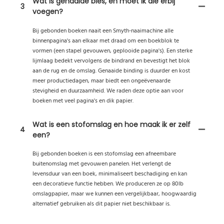
Wat is genaaide bies, en moet ik die erbij
3
voegen?
Bij gebonden boeken naait een Smyth-naaimachine alle
binnenpagina's aan elkaar met draad om een ​​boekblok te
vormen (een stapel gevouwen, geplooide pagina's). Een sterke
lijmlaag bedekt vervolgens de bindrand en bevestigt het blok
aan de rug en de omslag. Genaaide binding is duurder en kost
meer productiedagen, maar biedt een ongeëvenaarde
stevigheid en duurzaamheid. We raden deze optie aan voor
boeken met veel pagina's en dik papier.
Wat is een stofomslag en hoe maak ik er zelf
4
een?
Bij gebonden boeken is een stofomslag een afneembare
buitenomslag met gevouwen panelen. Het verlengt de
levensduur van een boek, minimaliseert beschadiging en kan
een decoratieve functie hebben. We produceren ze op 80lb
omslagpapier, maar we kunnen een vergelijkbaar, hoogwaardig
alternatief gebruiken als dit papier niet beschikbaar is.