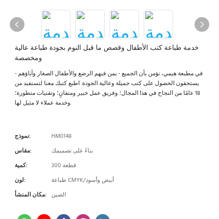
خدمة طباعة كتب الأطفال وقصص ما قبل النوم بجودة طباعة عالية
ومخصصة
في مطبعة هيمي، نؤمن بأن الجميع - بمن فيهم الرضع والأطفال الصغار وآباؤهم -
يستحقون الحصول على كتب جميلة وعالية الجودة. اطبع كتبك معنا لتستفيد من
18 عامًا من النجاح في هذا المجال؛ وفريق عمل خبير ومتفانٍ؛ وتقنيات متطورة؛
وخدمة عملاء لا مثيل لها.
HM0148
نموذج:
بناءً على تصميمك
مقاس:
300 قطعة
كمية:
طباعة CMYK/أبيض وأسود
لون:
الصين
مكان المنشأ: