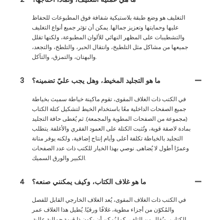
التغليف هو وضع طبقة بلاستيكية شفافة فوق المطبوعات للحفاظ
عليها وحمايتها وتعزيز جمالها. يمكن أن تؤثر جميع أنواع التغليف
والتشطيبات على المظهر النهائي للألوان المطبوعة، ولكنها تقلل
جميعها من مشاكل مثل التلطيخ، وانتقال الحبر، والتلطخ، والتجعد،
والبهتان، والتمزق، والتآكل.
ما هو التجليد المخيط، وهل يجب عليّ تضمينه؟
3
في الكتب ذات الغلاف المقوى، تقوم ماكينة خياطة سميث بخياطة
جميع الصفحات الداخلية معًا باستخدام الخيط لتشكيل كتلة الكتاب
(مجموعة من الصفحات المطوية والمجمعة). ثم يُغطى حافة التجليد
بمادة لاصقة قوية، وتُثبت الكتلة على العمود الفقري والأغلفة. يتطلب
التجليد بالخياطة تكلفة أعلى وأيام إنتاج إضافية، ولكنه يوفر متانة
وعمرًا أطول لا يُضاهى. نوصي بهذا الخيار للكتب ذات عدد الصفحات
الكبير والورق السميك.
ما هو غلاف الكتاب، وكيف يمكنني صنعه؟
4
في الكتب ذات الغلاف المقوى، يُعد الغلاف الخارجي القابل للفصل
والمُكوّن من أجزاء مطوية، غلافًا ورقيًا. يُطيل هذا الغلاف عمر