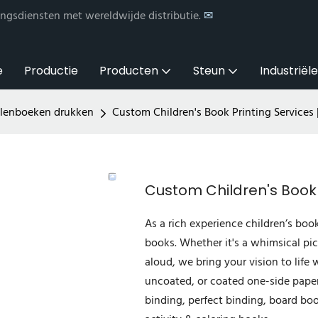
ngsdiensten met wereldwijde distributie.
✉
e
Productie
Producten
Steun
Industriël
alenboeken drukken
Custom Children's Book Printing Services 
Custom Children's Book P
As a rich experience children’s boo
books. Whether it's a whimsical pic
aloud, we bring your vision to life 
uncoated, or coated one-side paper
binding, perfect binding, board boo