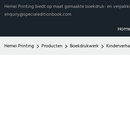
Hemei Printing biedt op maat gemaakte boekdruk- en verpakki
enquiry@specialeditionbook.com
Hom
Hemei Printing
Producten
Boekdrukwerk
Kinderverh