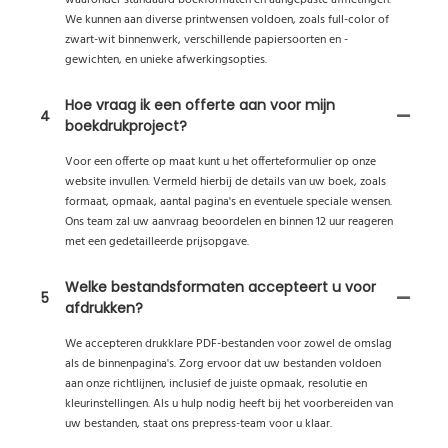
waaronder standaard boekformaten en aangepaste afmetingen.
We kunnen aan diverse printwensen voldoen, zoals full-color of
zwart-wit binnenwerk, verschillende papiersoorten en -
gewichten, en unieke afwerkingsopties.
Hoe vraag ik een offerte aan voor mijn
4
boekdrukproject?
Voor een offerte op maat kunt u het offerteformulier op onze
website invullen. Vermeld hierbij de details van uw boek, zoals
formaat, opmaak, aantal pagina's en eventuele speciale wensen.
Ons team zal uw aanvraag beoordelen en binnen 12 uur reageren
met een gedetailleerde prijsopgave.
Welke bestandsformaten accepteert u voor
5
afdrukken?
We accepteren drukklare PDF-bestanden voor zowel de omslag
als de binnenpagina's. Zorg ervoor dat uw bestanden voldoen
aan onze richtlijnen, inclusief de juiste opmaak, resolutie en
kleurinstellingen. Als u hulp nodig heeft bij het voorbereiden van
uw bestanden, staat ons prepress-team voor u klaar.