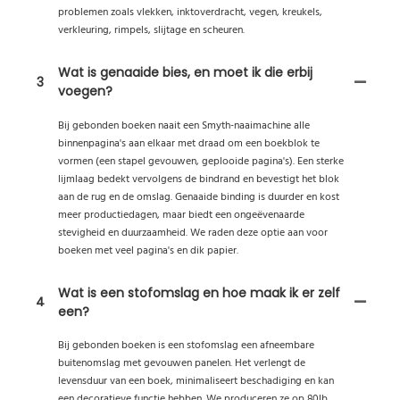
problemen zoals vlekken, inktoverdracht, vegen, kreukels,
verkleuring, rimpels, slijtage en scheuren.
Wat is genaaide bies, en moet ik die erbij
3
voegen?
Bij gebonden boeken naait een Smyth-naaimachine alle
binnenpagina's aan elkaar met draad om een ​​boekblok te
vormen (een stapel gevouwen, geplooide pagina's). Een sterke
lijmlaag bedekt vervolgens de bindrand en bevestigt het blok
aan de rug en de omslag. Genaaide binding is duurder en kost
meer productiedagen, maar biedt een ongeëvenaarde
stevigheid en duurzaamheid. We raden deze optie aan voor
boeken met veel pagina's en dik papier.
Wat is een stofomslag en hoe maak ik er zelf
4
een?
Bij gebonden boeken is een stofomslag een afneembare
buitenomslag met gevouwen panelen. Het verlengt de
levensduur van een boek, minimaliseert beschadiging en kan
een decoratieve functie hebben. We produceren ze op 80lb