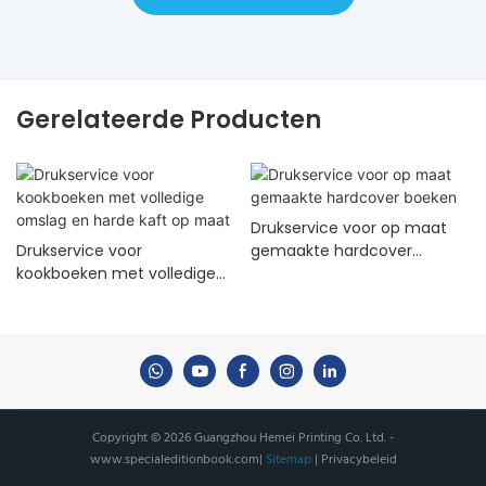
Gerelateerde Producten
Drukservice voor op maat
Drukservice voor
gemaakte hardcover
kookboeken met volledige
boeken
omslag en harde kaft op
maat
Copyright © 2026 Guangzhou Hemei Printing Co. Ltd. -
www.specialeditionbook.com
|
Sitemap
|
Privacybeleid