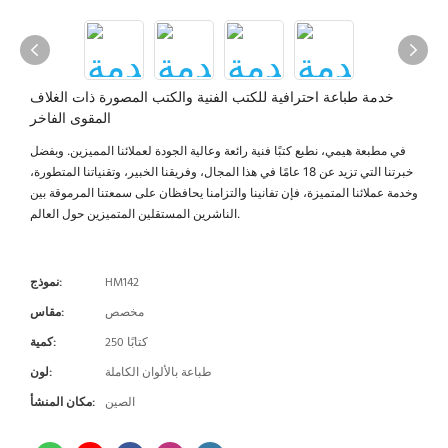
خدمة طباعة احترافية للكتب الفنية والكتب المصورة ذات الغلاف
المقوى الفاخر
في مطبعة هيمي، نطبع كتبًا فنية رائعة وعالية الجودة لعملائنا المميزين. وبفضل
خبرتنا التي تزيد عن 18 عامًا في هذا المجال، وفريقنا الخبير، وتقنياتنا المتطورة،
وخدمة عملائنا المتميزة، فإن تفانينا والتزامنا يحافظان على سمعتنا المرموقة بين
الناشرين المستقلين المتميزين حول العالم.
HM142
نموذج:
مخصص
مقاس:
250 كتابًا
كمية:
طباعة بالألوان الكاملة
لون:
الصين
مكان المنشأ: