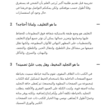
تجريبية قبل تقديم طلبية أكبر. يُرجى العلم بأن الشحن قد يستغرق
وقتًا أطول حسب موقعكم، ولكن يمكنكم التواصل مع فريقنا في
حال وجود أي استفسارات.
ما هو التغليف، ولماذا أحتاجه؟
2
التغليف هو وضع طبقة بلاستيكية شفافة فوق المطبوعات للحفاظ
عليها وحمايتها وتعزيز جمالها. يمكن أن تؤثر جميع أنواع التغليف
والتشطيبات على المظهر النهائي للألوان المطبوعة، ولكنها تقلل
جميعها من مشاكل مثل التلطيخ، وانتقال الحبر، والتلطخ، والتجعد،
والبهتان، والتمزق، والتآكل.
ما هو التجليد المخيط، وهل يجب عليّ تضمينه؟
3
في الكتب ذات الغلاف المقوى، تقوم ماكينة خياطة سميث بخياطة
جميع الصفحات الداخلية معًا باستخدام الخيط لتشكيل كتلة الكتاب
(مجموعة من الصفحات المطوية والمجمعة). ثم يُغطى حافة التجليد
بمادة لاصقة قوية، وتُثبت الكتلة على العمود الفقري والأغلفة. يتطلب
التجليد بالخياطة تكلفة أعلى وأيام إنتاج إضافية، ولكنه يوفر متانة
وعمرًا أطول لا يُضاهى. نوصي بهذا الخيار للكتب ذات عدد الصفحات
الكبير والورق السميك.