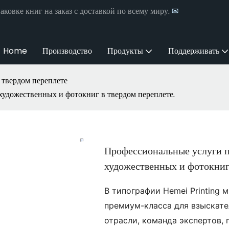
аковке книг на заказ с доставкой по всему миру.
✉
Home
Производство
Продукты
Поддерживать
 твердом переплете
удожественных и фотокниг в твердом переплете.
Профессиональные услуги п
художественных и фотокниг 
В типографии Hemei Printing
премиум-класса для взыскате
отрасли, команда экспертов,