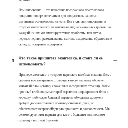
Ламинирование — это нанесение прозрачного пластикового
покрытия поверх отпечатков для сохранения, защиты и
улучшения эстетических качеств. Все виды ламинирования и
отделки могут влиять на конечный вид напечатанных цветов, но
каждый из них минимизирует такие проблемы, как пятна,
перенос чернил, размазывание, смятие, выцветание, образование
складок, истирание и разрывы.
Что такое пришитая окантовка, и стоит ли её
3
использовать?
При переплете книг в твердом переплете швейная машина Smyth
сшивает все внутренние страницы вместе нитками, образуя
книжный блок (стопку сложенных и собранных страниц). Затем
прочный клей покрывает край переплета и прикрепляет блок к
корешку и обложке. Сшитый переплет обходится дороже и
требует дополнительных производственных дней, но
обеспечивает непревзойденную прочность и долговечность. Мы
рекомендуем этот вариант для книг с большим количеством
страниц и плотной бумагой.