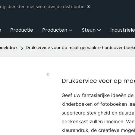
ngsdiensten met wereldwijde distributie.
✉
e
Productie
Producten
Steun
Industriël
boekdruk
Drukservice voor op maat gemaakte hardcover boek
Drukservice voor op m
Geef uw fantasierijke ideeën de 
kinderboeken of fotoboeken la
superieure stevigheid en duurz
boekenkast zullen innemen. Van
kleurendruk, de creatieve moge