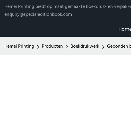
Hemei Printing biedt op maat gemaakte boekdruk- en verpakki
enquiry@specialeditionbook.com
Hom
Hemei Printing
Producten
Boekdrukwerk
Gebonden 