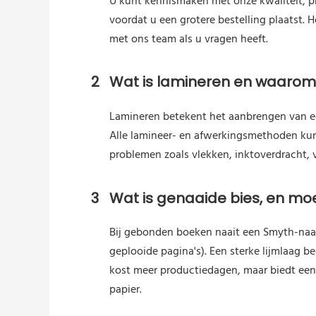
U kunt kennismaken met onze kwaliteit, p
voordat u een grotere bestelling plaatst.
met ons team als u vragen heeft.
2
Wat is lamineren en waarom 
Lamineren betekent het aanbrengen van ee
Alle lamineer- en afwerkingsmethoden kunn
problemen zoals vlekken, inktoverdracht, ve
3
Wat is genaaide bies, en moe
Bij gebonden boeken naait een Smyth-naai
geplooide pagina's). Een sterke lijmlaag 
kost meer productiedagen, maar biedt een
papier.