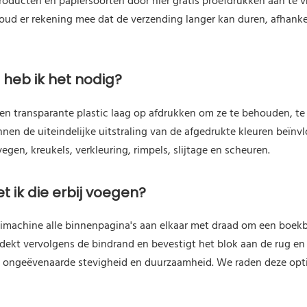
roducten en papiersoorten door hier gratis proefdrukken aan te 
 Houd er rekening mee dat de verzending langer kan duren, afhank
heb ik het nodig?
n transparante plastic laag op afdrukken om ze te behouden, te 
en de uiteindelijke uitstraling van de afgedrukte kleuren beïnv
gen, kreukels, verkleuring, rimpels, slijtage en scheuren.
t ik die erbij voegen?
machine alle binnenpagina's aan elkaar met draad om een ​​boek
bedekt vervolgens de bindrand en bevestigt het blok aan de rug e
 ongeëvenaarde stevigheid en duurzaamheid. We raden deze opti