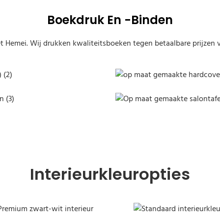
Boekdruk En -binden
 Hemei. Wij drukken kwaliteitsboeken tegen betaalbare prijzen vo
Hardcover boek met besche
Hardcover boekdruk
Interieurkleuropties