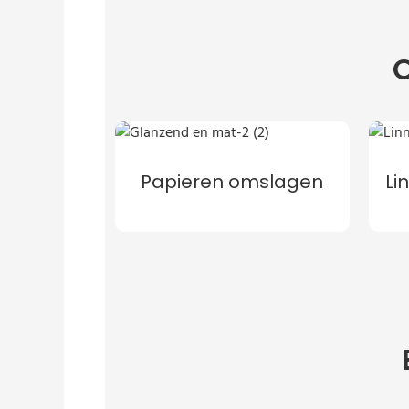
O
Papieren omslagen
Li