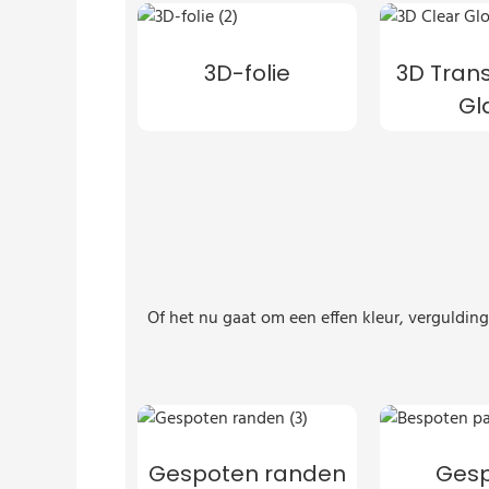
3D-folie
3D Tran
Gl
Of het nu gaat om een ​​effen kleur, verguld
Gespoten randen
Ges