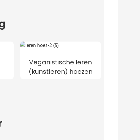
ag
Veganistische leren
(kunstleren) hoezen
r