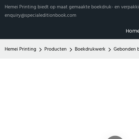
Hemei Printing biedt op maat gemaakte boekdruk- en verpakki
enquiry@specialeditionbook.com
Hom
Hemei Printing
Producten
Boekdrukwerk
Gebonden 