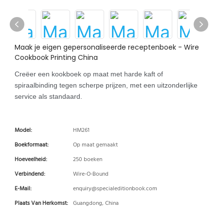
Maak je eigen gepersonaliseerde receptenboek - Wire
Cookbook Printing China
Creëer een kookboek op maat met harde kaft of
spiraalbinding tegen scherpe prijzen, met een uitzonderlijke
service als standaard.
Model:
HM261
Boekformaat:
Op maat gemaakt
Hoeveelheid:
250 boeken
Verbindend:
Wire-O-Bound
E-Mail:
enquiry@specialeditionbook.com
Plaats Van Herkomst:
Guangdong, China