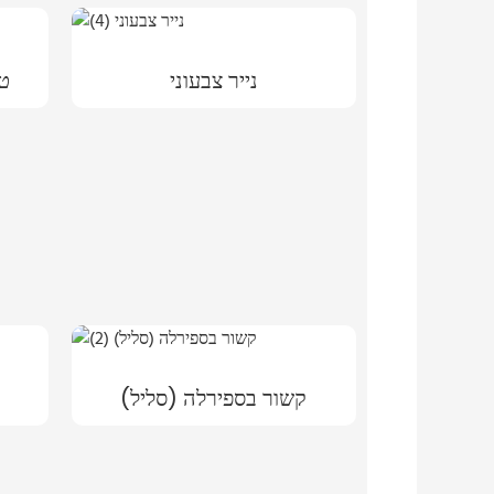
נייר צבעוני
טק
קשור בספירלה (סליל)