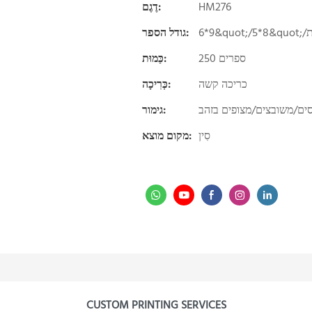
HM276
דֶגֶם:
ית
גודל הספר:
250 ספרים
כַּמוּת:
כריכה קשה
כְּרִיכָה:
ים/משובצים/מצופים בזהב
גימור:
סִין
מקום מוצא:
CUSTOM PRINTING SERVICES