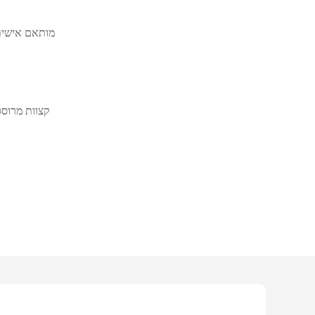
6*9&quot;/5*8&quot;/מותאם איש
קצוות מרוסס