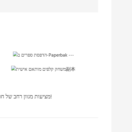
צרו קשר! הדפסות Hemei מציעות מגוון רחב של חומרי דפוס, כולל קטלוגים, לוחות שנה, דיוורים ועוד הרבה יותר!