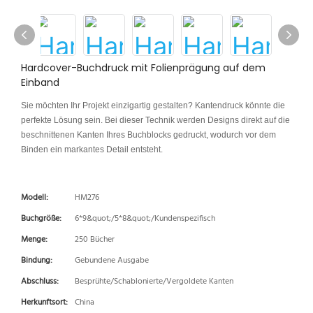
Hardcover-Buchdruck mit Folienprägung auf dem
Einband
Sie möchten Ihr Projekt einzigartig gestalten? Kantendruck könnte die
perfekte Lösung sein. Bei dieser Technik werden Designs direkt auf die
beschnittenen Kanten Ihres Buchblocks gedruckt, wodurch vor dem
Binden ein markantes Detail entsteht.
Modell:
HM276
Buchgröße:
6*9&quot;/5*8&quot;/Kundenspezifisch
Menge:
250 Bücher
Bindung:
Gebundene Ausgabe
Abschluss:
Besprühte/Schablonierte/Vergoldete Kanten
Herkunftsort:
China