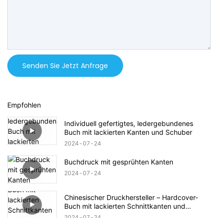
Senden Sie Jetzt Anfrage
Empfohlen
Individuell gefertigtes, ledergebundenes
Buch mit lackierten Kanten und Schuber
2024
07
24
Buchdruck mit gesprühten Kanten
2024
07
24
Chinesischer Druckhersteller – Hardcover-
Buch mit lackierten Schnittkanten und
Folienprägung auf dem Schutzumschlag
2024
07
24