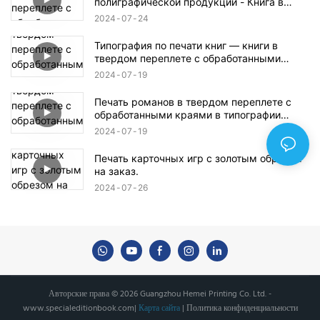
полиграфической продукции - Книга в
твердом переплете с обработанными
2024
07
24
краями и обложкой с тиснением фольгой.
Типография по печати книг — книги в
твердом переплете с обработанными
краями и обложками с тиснением фольгой.
2024
07
19
Печать романов в твердом переплете с
обработанными краями в типографии
HeMei Printing.
2024
07
19
Печать карточных игр с золотым обрезом
на заказ.
2024
07
26
Авторские права © 2026 Guangzhou Hemei Printing Co. Ltd. -
www.specialeditionbook.com
|
Карта сайта
|
Политика конфиденциальности