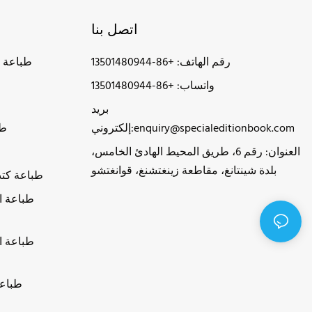
اتصل بنا
رقم الهاتف: +86-13501480944
طباعة 
واتساب: +86-13501480944
بريد
enquiry@specialeditionbook.com
إلكتروني:
طب
العنوان: رقم 6، طريق المحيط الهادئ الخامس،
بلدة شينتانغ، مقاطعة زينغتشنغ، قوانغتشو
طباعة كت
طباعة ا
طباعة ا
طباعة