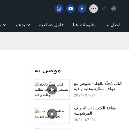
اتصل بنا
معلومات عنا
حلول صناعية
يدعم
م
موصى به
كتاب مُجلّد بالجلد الطبيعي مع
حواف مطلية وعلبة واقية
2024
07
24
طباعة الكتب ذات الحواف
المرشوشة
2024
07
24