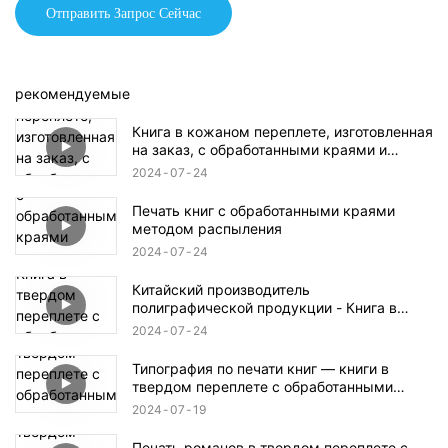
Отправить Запрос Сейчас
рекомендуемые
Книга в кожаном переплете, изготовленная
на заказ, с обработанными краями и
футляром.
2024
07
24
Печать книг с обработанными краями
методом распыления
2024
07
24
Китайский производитель
полиграфической продукции - Книга в
твердом переплете с обработанными
2024
07
24
краями и обложкой с тиснением фольгой.
Типография по печати книг — книги в
твердом переплете с обработанными
краями и обложками с тиснением фольгой.
2024
07
19
Печать романов в твердом переплете с