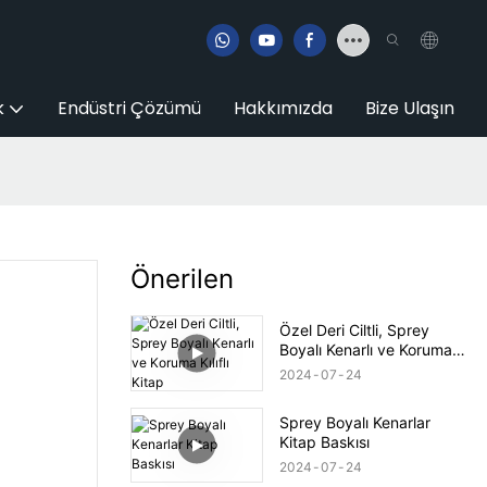
k
Endüstri Çözümü
Hakkımızda
Bize Ulaşın
Önerilen
Özel Deri Ciltli, Sprey
Boyalı Kenarlı ve Koruma
Kılıflı Kitap
2024
07
24
Sprey Boyalı Kenarlar
Kitap Baskısı
2024
07
24