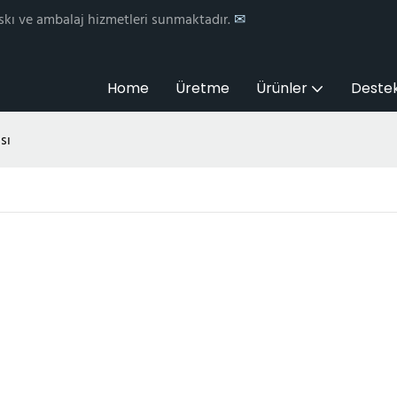
skı ve ambalaj hizmetleri sunmaktadır.
✉
Home
Üretme
Ürünler
Deste
sı