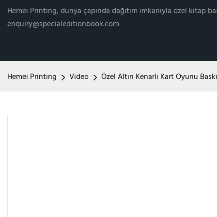
Hemei Printing, dünya çapında dağıtım imkanıyla özel kitap ba
enquiry@specialeditionbook.com
Hemei Printing
Video
Özel Altın Kenarlı Kart Oyunu Baskı