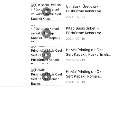
Çin Baskı Üreticisi -
Püskürtme Kenarlı ve
Yaldız Baskılı Sert Kapaklı
2024
07
24
Kitap
Kitap Baskı Şirketi -
Püskürtme Kenarlı ve
Yaldızlı Kitap Kapaklı Sert
2024
07
19
Kapaklı Kitaplar
HeMei Printing'de Özel
Sert Kapaklı, Püskürtmeli
Kenarlı Roman Baskısı
2024
07
19
HeMei Printing'de Özel
Sert Kapaklı Roman
Baskısı
2024
07
19