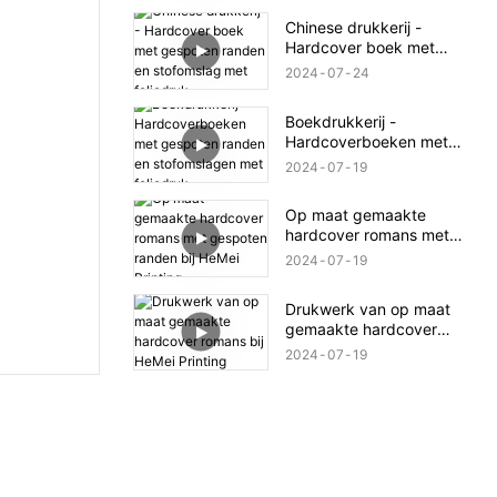
Chinese drukkerij -
Hardcover boek met
gespoten randen en
2024
07
24
stofomslag met foliedruk
Boekdrukkerij -
Hardcoverboeken met
gespoten randen en
2024
07
19
stofomslagen met
foliedruk
Op maat gemaakte
hardcover romans met
gespoten randen bij HeMei
2024
07
19
Printing
Drukwerk van op maat
gemaakte hardcover
romans bij HeMei Printing
2024
07
19