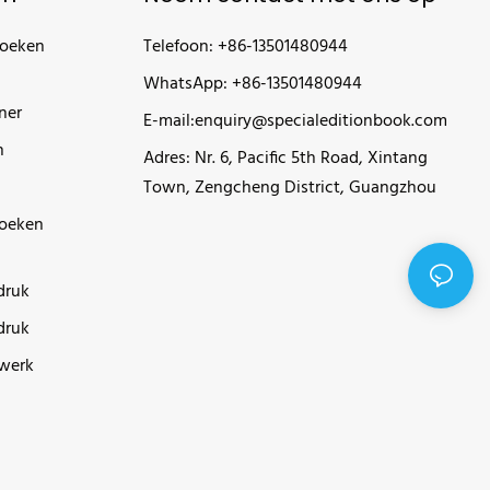
boeken
Telefoon: +86-13501480944
WhatsApp: +86-13501480944
ner
E-mail:
enquiry@specialeditionbook.com
n
Adres: Nr. 6, Pacific 5th Road, Xintang
Town, Zengcheng District, Guangzhou
boeken
druk
druk
werk