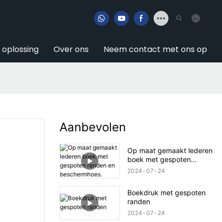
e oplossing
Over ons
Neem contact met ons op
Aanbevolen
Op maat gemaakt lederen
boek met gespoten
randen en beschermhoes.
2024
07
24
Boekdruk met gespoten
randen
2024
07
24