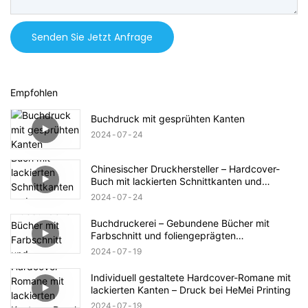
Senden Sie Jetzt Anfrage
Empfohlen
Buchdruck mit gesprühten Kanten
2024
07
24
Chinesischer Druckhersteller – Hardcover-
Buch mit lackierten Schnittkanten und
Folienprägung auf dem Schutzumschlag
2024
07
24
Buchdruckerei – Gebundene Bücher mit
Farbschnitt und foliengeprägten
Schutzumschlägen
2024
07
19
Individuell gestaltete Hardcover-Romane mit
lackierten Kanten – Druck bei HeMei Printing
2024
07
19