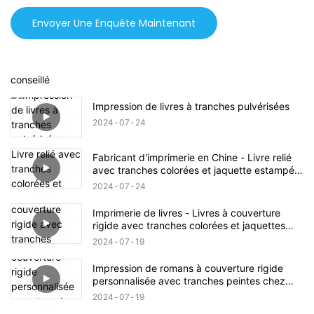
Envoyer Une Enquête Maintenant
conseillé
Impression de livres à tranches pulvérisées
2024
07
24
Fabricant d'imprimerie en Chine - Livre relié
avec tranches colorées et jaquette estampée
à chaud
2024
07
24
Imprimerie de livres - Livres à couverture
rigide avec tranches colorées et jaquettes
métallisées
2024
07
19
Impression de romans à couverture rigide
personnalisée avec tranches peintes chez
HeMei Printing
2024
07
19