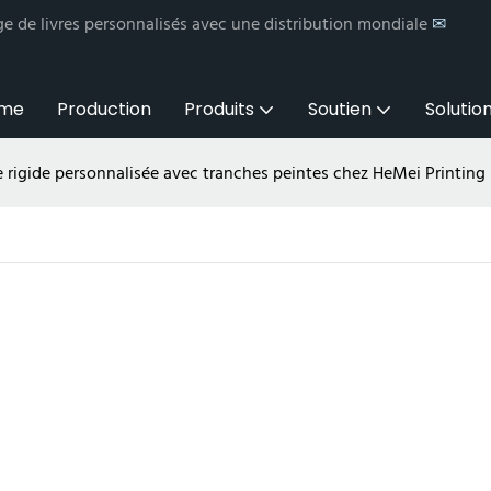
e de livres personnalisés avec une distribution mondiale
✉
me
Production
Produits
Soutien
Solution
 rigide personnalisée avec tranches peintes chez HeMei Printing