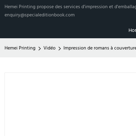
Hemei Printing propose des services d'impression et d'emballag
enquiry@specialeditionbook.com
Ho
Hemei Printing
Vidéo
Impression de romans à couverture