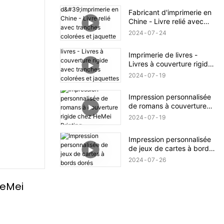
Fabricant d'imprimerie en
Chine - Livre relié avec
tranches colorées et
2024
07
24
jaquette estampée à
chaud
Imprimerie de livres -
Livres à couverture rigide
avec tranches colorées et
2024
07
19
jaquettes métallisées
Impression personnalisée
de romans à couverture
rigide chez HeMei Printing
2024
07
19
Impression personnalisée
de jeux de cartes à bords
dorés
2024
07
26
eMei 