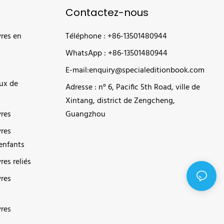
Contactez-nous
vres en
Téléphone : +86-13501480944
WhatsApp : +86-13501480944
E-mail:
enquiry@specialeditionbook.com
ux de
Adresse : n° 6, Pacific 5th Road, ville de
Xintang, district de Zengcheng,
vres
Guangzhou
vres
 enfants
res reliés
vres
vres