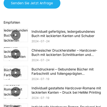
Senden Sie Jetzt Anfrage
Empfohlen
Individuell gefertigtes, ledergebundenes
Buch mit lackierten Kanten und Schuber
2024
07
24
Chinesischer Druckhersteller – Hardcover-
Buch mit lackierten Schnittkanten und
Folienprägung auf dem Schutzumschlag
2024
07
24
Buchdruckerei – Gebundene Bücher mit
Farbschnitt und foliengeprägten
Schutzumschlägen
2024
07
19
Individuell gestaltete Hardcover-Romane mit
lackierten Kanten – Druck bei HeMei Printing
2024
07
19
Individuelle Hardcover-Roman-Druckerei bei