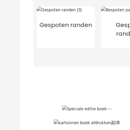
Gespoten randen
Ges
ran