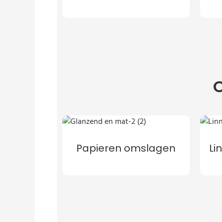
O
Papieren omslagen
Li