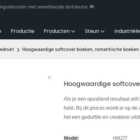
ngsdiensten met wereldwijde distributie.
✉
e
Productie
Producten
Steun
Industriël
gedrukt
Hoogwaardige softcover boeken, romantische boeken
Hoogwaardige softcove
Als je een opvallend resultaat wilt
hebt. Bij dit proces wordt er op 
het een gedurfde en creatieve uitstr
Model:
HM277