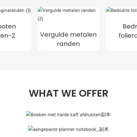
poten
Bedr
Vergulde metalen
den-2
folie
randen
WHAT WE OFFER