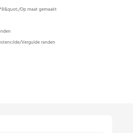
5*8&quot;/Op maat gemaakt
onden
stencilde/Vergulde randen