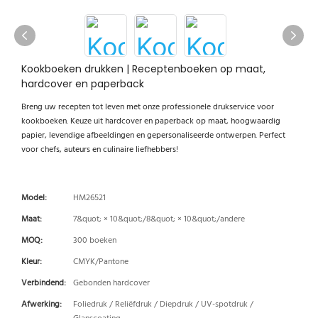
Kookboeken drukken | Receptenboeken op maat,
hardcover en paperback
Breng uw recepten tot leven met onze professionele drukservice voor
kookboeken. Keuze uit hardcover en paperback op maat, hoogwaardig
papier, levendige afbeeldingen en gepersonaliseerde ontwerpen. Perfect
voor chefs, auteurs en culinaire liefhebbers!
Model:
HM26521
Maat:
7&quot; × 10&quot;/8&quot; × 10&quot;/andere
MOQ:
300 boeken
Kleur:
CMYK/Pantone
Verbindend:
Gebonden hardcover
Afwerking:
Foliedruk / Reliëfdruk / Diepdruk / UV-spotdruk /