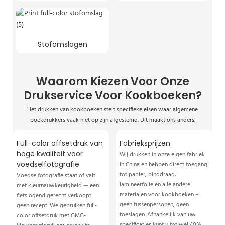
Stofomslagen
Waarom Kiezen Voor Onze
Drukservice Voor Kookboeken?
Het drukken van kookboeken stelt specifieke eisen waar algemene
boekdrukkers vaak niet op zijn afgestemd. Dit maakt ons anders.
Full-color offsetdruk van
Fabrieksprijzen
hoge kwaliteit voor
Wij drukken in onze eigen fabriek
voedselfotografie
in China en hebben direct toegang
tot papier, binddraad,
Voedselfotografie staat of valt
lamineerfolie en alle andere
met kleurnauwkeurigheid — een
materialen voor kookboeken –
flets ogend gerecht verkoopt
geen tussenpersonen, geen
geen recept. We gebruiken full-
toeslagen. Afhankelijk van uw
color offsetdruk met GMG-
specificaties kunt u tot wel 40%