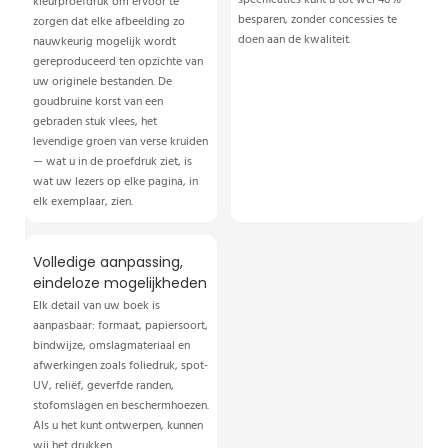
kleurproefdruk om ervoor te
besparen, zonder concessies te
zorgen dat elke afbeelding zo
doen aan de kwaliteit.
nauwkeurig mogelijk wordt
gereproduceerd ten opzichte van
uw originele bestanden. De
goudbruine korst van een
gebraden stuk vlees, het
levendige groen van verse kruiden
— wat u in de proefdruk ziet, is
wat uw lezers op elke pagina, in
elk exemplaar, zien.
Volledige aanpassing,
eindeloze mogelijkheden
Elk detail van uw boek is
aanpasbaar: formaat, papiersoort,
bindwijze, omslagmateriaal en
afwerkingen zoals foliedruk, spot-
UV, reliëf, geverfde randen,
stofomslagen en beschermhoezen.
Als u het kunt ontwerpen, kunnen
wij het drukken.