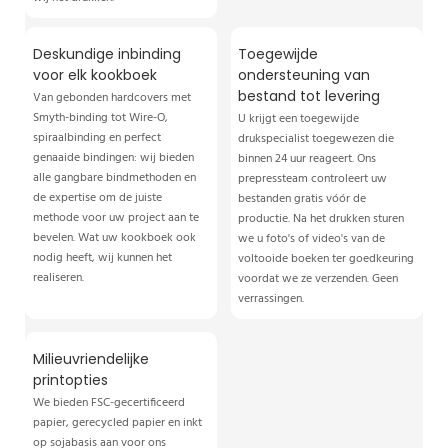
Deskundige inbinding
Toegewijde
voor elk kookboek
ondersteuning van
bestand tot levering
Van gebonden hardcovers met
Smyth-binding tot Wire-O,
U krijgt een toegewijde
spiraalbinding en perfect
drukspecialist toegewezen die
genaaide bindingen: wij bieden
binnen 24 uur reageert. Ons
alle gangbare bindmethoden en
prepressteam controleert uw
de expertise om de juiste
bestanden gratis vóór de
methode voor uw project aan te
productie. Na het drukken sturen
bevelen. Wat uw kookboek ook
we u foto's of video's van de
nodig heeft, wij kunnen het
voltooide boeken ter goedkeuring
realiseren.
voordat we ze verzenden. Geen
verrassingen.
Milieuvriendelijke
printopties
We bieden FSC-gecertificeerd
papier, gerecycled papier en inkt
op sojabasis aan voor ons