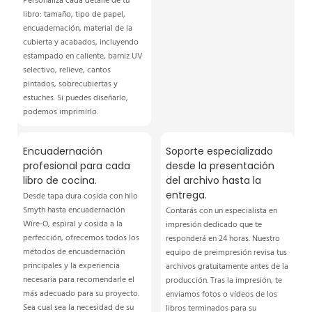
Personaliza cada detalle de tu
libro: tamaño, tipo de papel,
encuadernación, material de la
cubierta y acabados, incluyendo
estampado en caliente, barniz UV
selectivo, relieve, cantos
pintados, sobrecubiertas y
estuches. Si puedes diseñarlo,
podemos imprimirlo.
Encuadernación
Soporte especializado
profesional para cada
desde la presentación
libro de cocina.
del archivo hasta la
entrega.
Desde tapa dura cosida con hilo
Smyth hasta encuadernación
Contarás con un especialista en
Wire-O, espiral y cosida a la
impresión dedicado que te
perfección, ofrecemos todos los
responderá en 24 horas. Nuestro
métodos de encuadernación
equipo de preimpresión revisa tus
principales y la experiencia
archivos gratuitamente antes de la
necesaria para recomendarle el
producción. Tras la impresión, te
más adecuado para su proyecto.
enviamos fotos o vídeos de los
Sea cual sea la necesidad de su
libros terminados para su