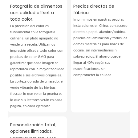
Fotografía de alimentos
Precios directos de
con calidad offset a
fábrica
todo color.
Imprimimos en nuestras propias
instalaciones en China, con acceso
La precisión del color es
directo a papel, alambre/bobina,
fundamental en la fotografía
película de laminación y todos los
culinaria: un plato apagado no
demás materiales para libros de
vende una receta. Utilizamos
cocina; sin intermediarios ni
impresión offset a todo color con
sobreprecios. El ahorro puede
pruebas de color GMG para
llegar al 40% según sus
garantizar que cada imagen se
especificaciones, sin
reproduzca con la mayor fidelidad
comprometer la calidad.
posible a sus archivos originales.
La corteza dorada de un asado, el
verde vibrante de las hierbas
frescas: lo que ve en la prueba es
lo que sus lectores verán en cada
página, en cada ejemplar.
Personalización total,
opciones ilimitadas.