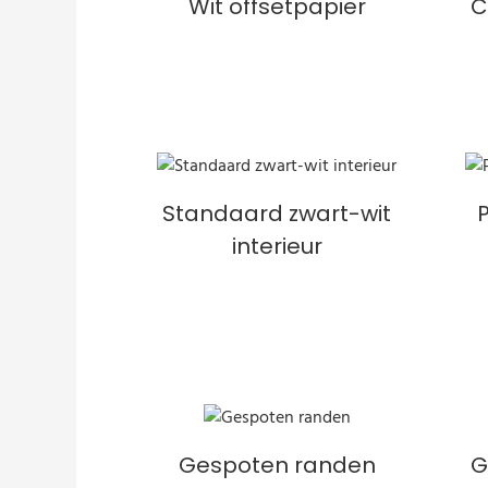
Wit offsetpapier
C
Standaard zwart-wit
interieur
Gespoten randen
G