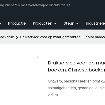
ngsdiensten met wereldwijde distributie.
✉
e
Productie
Producten
Steun
Industriël
boekdruk
Drukservice voor op maat gemaakte full-color hardc
Drukservice voor op ma
boeken, Chinese boekdr
Ontwerp, personaliseer en print kwa
spiraalgebonden, genaaide, genie
vellen.