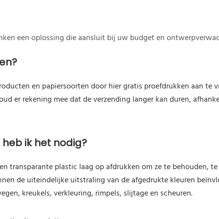
enken een oplossing die aansluit bij uw budget en ontwerpverwa
len?
roducten en papiersoorten door hier gratis proefdrukken aan te 
 Houd er rekening mee dat de verzending langer kan duren, afhank
heb ik het nodig?
n transparante plastic laag op afdrukken om ze te behouden, te 
en de uiteindelijke uitstraling van de afgedrukte kleuren beïnv
gen, kreukels, verkleuring, rimpels, slijtage en scheuren.