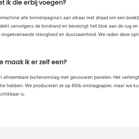
t ik die erbij voegen?
machine alle binnenpagina's aan elkaar met draad om een ​​boek
bedekt vervolgens de bindrand en bevestigt het blok aan de rug e
 ongeëvenaarde stevigheid en duurzaamheid. We raden deze opti
 maak ik er zelf een?
n afneembare buitenomslag met gevouwen panelen. Het verlengt 
tie hebben. We produceren ze op 80lb omslagpapier, maar we ku
schikbaar is.