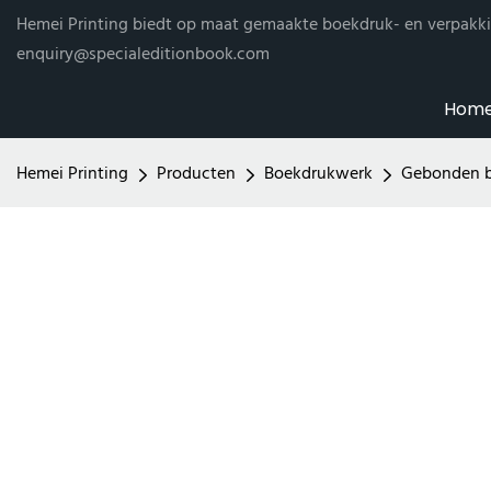
Hemei Printing biedt op maat gemaakte boekdruk- en verpakki
enquiry@specialeditionbook.com
Hom
Hemei Printing
Producten
Boekdrukwerk
Gebonden 