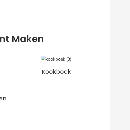
unt Maken
Kookboek
en