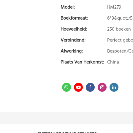
Model:
HM279
Boekformaat:
6*9&quot;/
Hoeveelheid:
250 boeken
Verbindend:
Perfect geb
Afwerking:
Bespoten/Ge
Plaats Van Herkomst:
China