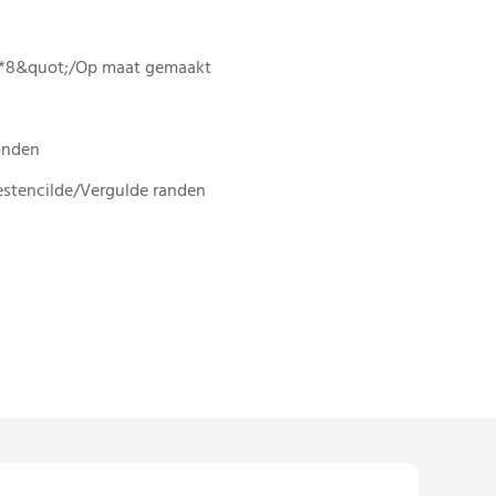
5*8&quot;/Op maat gemaakt
onden
stencilde/Vergulde randen