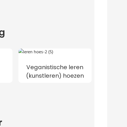
ag
Veganistische leren
(kunstleren) hoezen
r