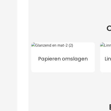
O
Papieren omslagen
Li