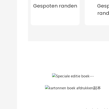
Gespoten randen
Ges
ran