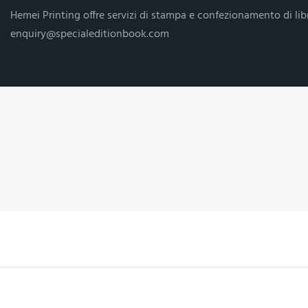
Hemei Printing offre servizi di stampa e confezionamento di libr
enquiry@specialeditionbook.com