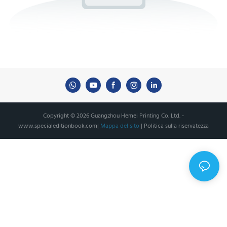
Copyright © 2026 Guangzhou Hemei Printing Co. Ltd. -
www.specialeditionbook.com
|
Mappa del sito
|
Politica sulla riservatezza