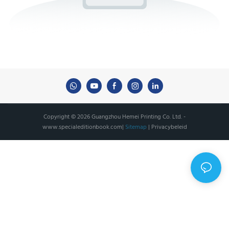
Copyright © 2026 Guangzhou Hemei Printing Co. Ltd. -
www.specialeditionbook.com
|
Sitemap
|
Privacybeleid