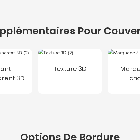
pplémentaires Pour Couver
llant
Texture 3D
Marqu
arent 3D
ch
Options De Bordure