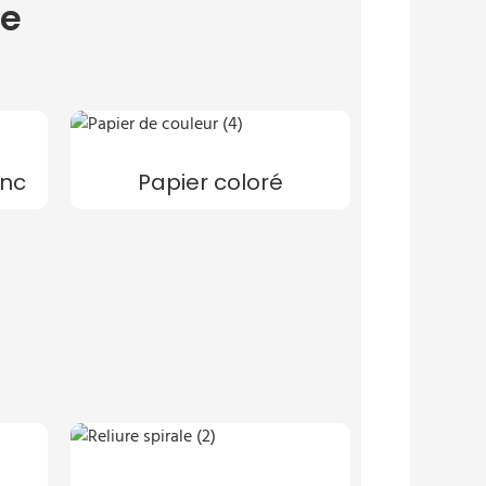
re
anc
Papier coloré