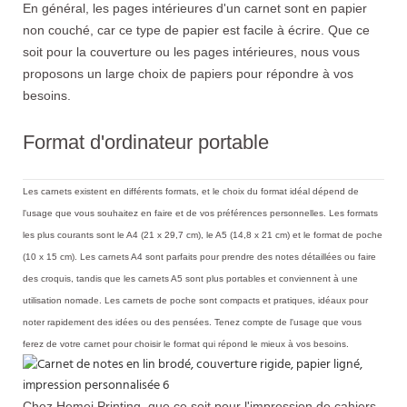
En général, les pages intérieures d'un carnet sont en papier
non couché, car ce type de papier est facile à écrire. Que ce
soit pour la couverture ou les pages intérieures, nous vous
proposons un large choix de papiers pour répondre à vos
besoins.
Format d'ordinateur portable
Les carnets existent en différents formats, et le choix du format idéal dépend de
l'usage que vous souhaitez en faire et de vos préférences personnelles. Les formats
les plus courants sont le A4 (21 x 29,7 cm), le A5 (14,8 x 21 cm) et le format de poche
(10 x 15 cm). Les carnets A4 sont parfaits pour prendre des notes détaillées ou faire
des croquis, tandis que les carnets A5 sont plus portables et conviennent à une
utilisation nomade. Les carnets de poche sont compacts et pratiques, idéaux pour
noter rapidement des idées ou des pensées. Tenez compte de l'usage que vous
ferez de votre carnet pour choisir le format qui répond le mieux à vos besoins.
Chez Hemei Printing, que ce soit pour l'impression de cahiers