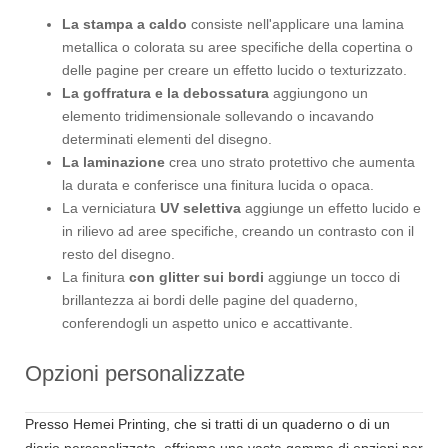
La stampa a caldo
consiste nell'applicare una lamina
metallica o colorata su aree specifiche della copertina o
delle pagine per creare un effetto lucido o texturizzato.
La goffratura e la debossatura
aggiungono un
elemento tridimensionale sollevando o incavando
determinati elementi del disegno.
La laminazione
crea uno strato protettivo che aumenta
la durata e conferisce una finitura lucida o opaca.
La verniciatura
UV selettiva
aggiunge un effetto lucido e
in rilievo ad aree specifiche, creando un contrasto con il
resto del disegno.
La finitura
con glitter sui bordi
aggiunge un tocco di
brillantezza ai bordi delle pagine del quaderno,
conferendogli un aspetto unico e accattivante.
Opzioni personalizzate
Presso Hemei Printing, che si tratti di un quaderno o di un
diario personalizzato, offriamo una vasta gamma di opzioni per