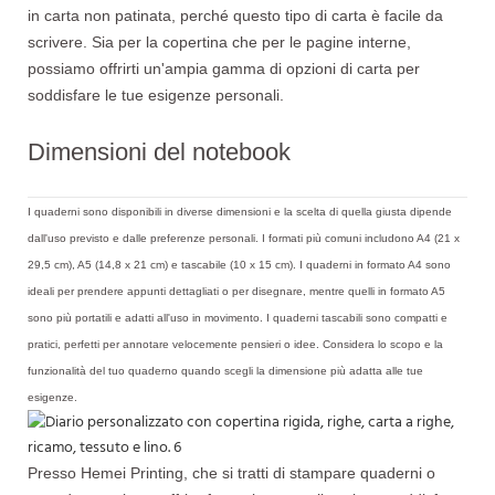
in carta non patinata, perché questo tipo di carta è facile da
scrivere. Sia per la copertina che per le pagine interne,
possiamo offrirti un'ampia gamma di opzioni di carta per
soddisfare le tue esigenze personali.
Dimensioni del notebook
I quaderni sono disponibili in diverse dimensioni e la scelta di quella giusta dipende
dall'uso previsto e dalle preferenze personali. I formati più comuni includono A4 (21 x
29,5 cm), A5 (14,8 x 21 cm) e tascabile (10 x 15 cm). I quaderni in formato A4 sono
ideali per prendere appunti dettagliati o per disegnare, mentre quelli in formato A5
sono più portatili e adatti all'uso in movimento. I quaderni tascabili sono compatti e
pratici, perfetti per annotare velocemente pensieri o idee. Considera lo scopo e la
funzionalità del tuo quaderno quando scegli la dimensione più adatta alle tue
esigenze.
Presso Hemei Printing, che si tratti di stampare quaderni o