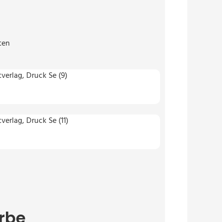
ten
rbe