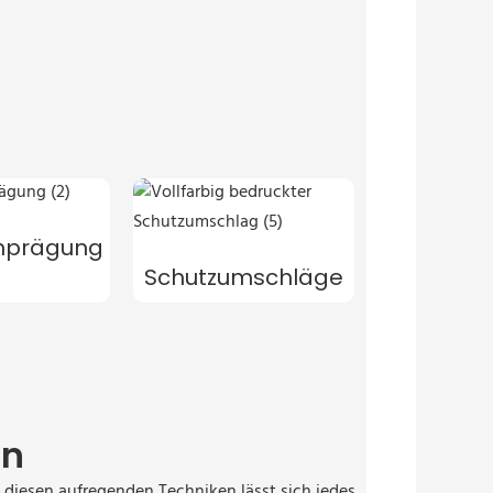
enprägung
Schutzumschläge
en
t diesen aufregenden Techniken lässt sich jedes