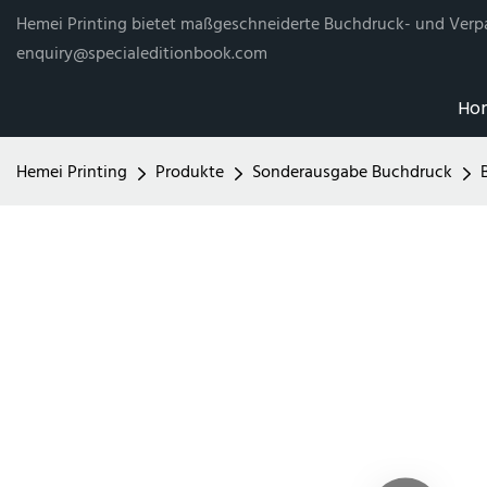
Hemei Printing bietet maßgeschneiderte Buchdruck- und Verp
enquiry@specialeditionbook.com
Ho
Hemei Printing
Produkte
Sonderausgabe Buchdruck