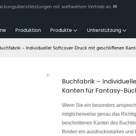
ackungsdienstleistungen mit weltweitem Vertrieb an.
✉
me
Produktion
Produkte
Unterstützung
Buchfabrik – Individueller Softcover-Druck mit geschliffenen Kan
Buchfabrik – Individuell
Kanten für Fantasy-Büc
Wenn Sie ein besonders anspreche
möglicherweise genau das Richtig
beschnittenen Kanten des Buchblo
Binden ein ausdrucksstarkes und k