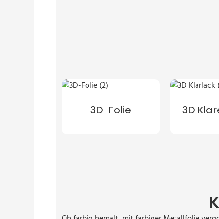
3D-Folie
3D Klar
K
Ob farbig bemalt, mit farbiger Metallfolie ver