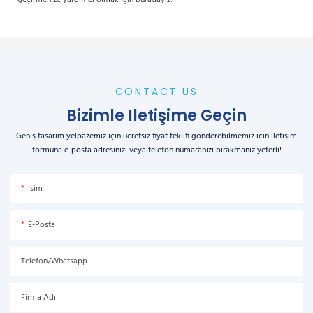
geçirmenize yardımcı olmak için buradayız!
CONTACT US
Bizimle Iletişime Geçin
Geniş tasarım yelpazemiz için ücretsiz fiyat teklifi gönderebilmemiz için iletişim
formuna e-posta adresinizi veya telefon numaranızı bırakmanız yeterli!
Isim
E-Posta
Telefon/Whatsapp
Firma Adı