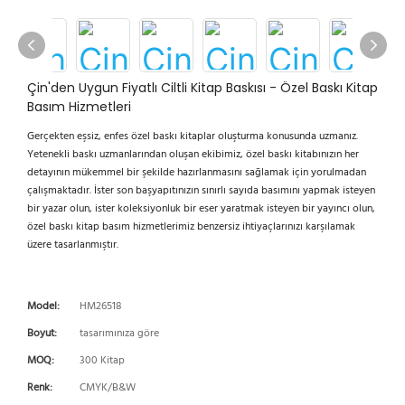
Çin'den Uygun Fiyatlı Ciltli Kitap Baskısı - Özel Baskı Kitap
Basım Hizmetleri
Gerçekten eşsiz, enfes özel baskı kitaplar oluşturma konusunda uzmanız.
Yetenekli baskı uzmanlarından oluşan ekibimiz, özel baskı kitabınızın her
detayının mükemmel bir şekilde hazırlanmasını sağlamak için yorulmadan
çalışmaktadır. İster son başyapıtınızın sınırlı sayıda basımını yapmak isteyen
bir yazar olun, ister koleksiyonluk bir eser yaratmak isteyen bir yayıncı olun,
özel baskı kitap basım hizmetlerimiz benzersiz ihtiyaçlarınızı karşılamak
üzere tasarlanmıştır.
Model:
HM26518
Boyut:
tasarımınıza göre
MOQ:
300 Kitap
Renk:
CMYK/B&W