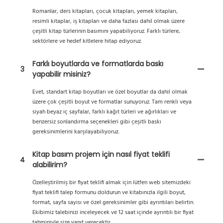
Romanlar, ders kitapları, çocuk kitapları, yemek kitapları,
resimli kitaplar, iş kitapları ve daha fazlası dahil olmak üzere
çeşitli kitap türlerinin basımını yapabiliyoruz. Farklı türlere,
sektörlere ve hedef kitlelere hitap ediyoruz.
Farklı boyutlarda ve formatlarda baskı
3
yapabilir misiniz?
Evet, standart kitap boyutları ve özel boyutlar da dahil olmak
üzere çok çeşitli boyut ve formatlar sunuyoruz. Tam renkli veya
siyah beyaz iç sayfalar, farklı kağıt türleri ve ağırlıkları ve
benzersiz sonlandırma seçenekleri gibi çeşitli baskı
gereksinimlerini karşılayabiliyoruz.
Kitap basım projem için nasıl fiyat teklifi
4
alabilirim?
Özelleştirilmiş bir fiyat teklifi almak için lütfen web sitemizdeki
fiyat teklifi talep formunu doldurun ve kitabınızla ilgili boyut,
format, sayfa sayısı ve özel gereksinimler gibi ayrıntıları belirtin.
Ekibimiz talebinizi inceleyecek ve 12 saat içinde ayrıntılı bir fiyat
tahminiyle size yanıt verecektir.