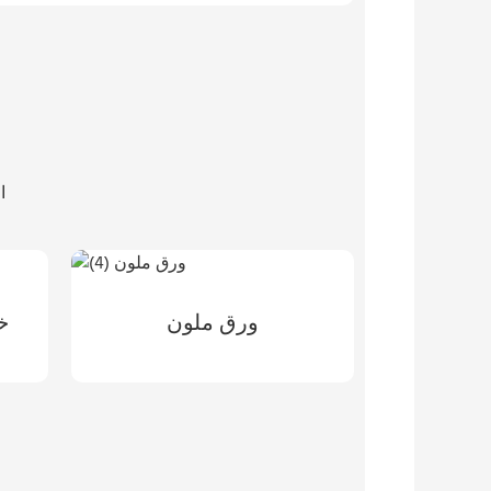
ال
ورق ملون
خ