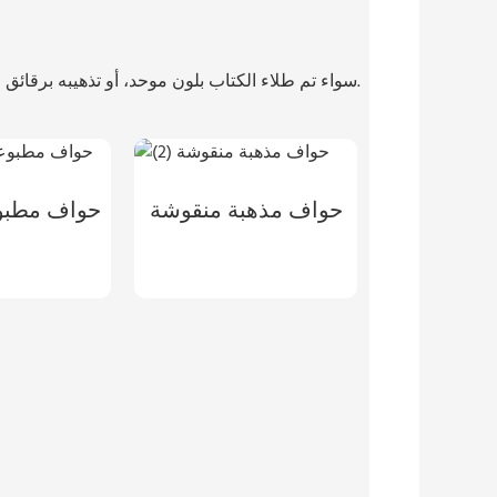
سواء تم طلاء الكتاب بلون موحد، أو تذهيبه برقائق معدنية ملونة، أو تخصيصه بنمط من اختيارك، فإن هذه التقنيات المثيرة يمكنها أن ترتقي بأي كتاب إلى مستوى العمل الفني.
حواف مذهبة منقوشة
حواف مطبو