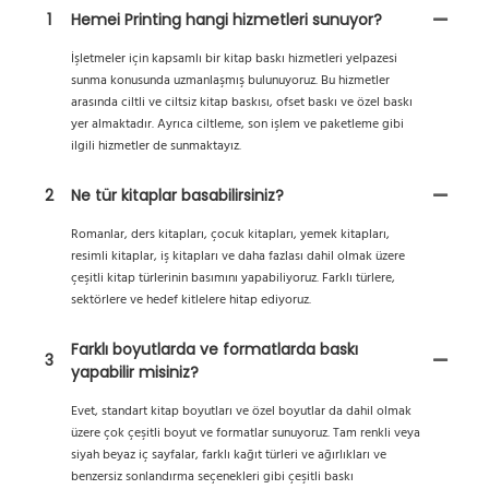
1
Hemei Printing hangi hizmetleri sunuyor?
İşletmeler için kapsamlı bir kitap baskı hizmetleri yelpazesi
sunma konusunda uzmanlaşmış bulunuyoruz. Bu hizmetler
arasında ciltli ve ciltsiz kitap baskısı, ofset baskı ve özel baskı
yer almaktadır. Ayrıca ciltleme, son işlem ve paketleme gibi
ilgili hizmetler de sunmaktayız.
2
Ne tür kitaplar basabilirsiniz?
Romanlar, ders kitapları, çocuk kitapları, yemek kitapları,
resimli kitaplar, iş kitapları ve daha fazlası dahil olmak üzere
çeşitli kitap türlerinin basımını yapabiliyoruz. Farklı türlere,
sektörlere ve hedef kitlelere hitap ediyoruz.
Farklı boyutlarda ve formatlarda baskı
3
yapabilir misiniz?
Evet, standart kitap boyutları ve özel boyutlar da dahil olmak
üzere çok çeşitli boyut ve formatlar sunuyoruz. Tam renkli veya
siyah beyaz iç sayfalar, farklı kağıt türleri ve ağırlıkları ve
benzersiz sonlandırma seçenekleri gibi çeşitli baskı