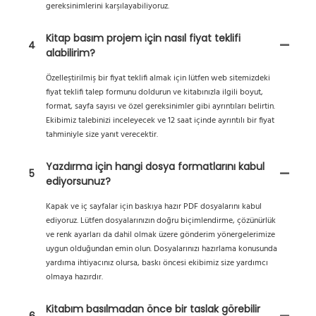
gereksinimlerini karşılayabiliyoruz.
Kitap basım projem için nasıl fiyat teklifi
4
alabilirim?
Özelleştirilmiş bir fiyat teklifi almak için lütfen web sitemizdeki
fiyat teklifi talep formunu doldurun ve kitabınızla ilgili boyut,
format, sayfa sayısı ve özel gereksinimler gibi ayrıntıları belirtin.
Ekibimiz talebinizi inceleyecek ve 12 saat içinde ayrıntılı bir fiyat
tahminiyle size yanıt verecektir.
Yazdırma için hangi dosya formatlarını kabul
5
ediyorsunuz?
Kapak ve iç sayfalar için baskıya hazır PDF dosyalarını kabul
ediyoruz. Lütfen dosyalarınızın doğru biçimlendirme, çözünürlük
ve renk ayarları da dahil olmak üzere gönderim yönergelerimize
uygun olduğundan emin olun. Dosyalarınızı hazırlama konusunda
yardıma ihtiyacınız olursa, baskı öncesi ekibimiz size yardımcı
olmaya hazırdır.
Kitabım basılmadan önce bir taslak görebilir