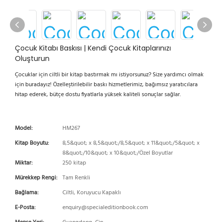
Çocuk Kitabı Baskısı | Kendi Çocuk Kitaplarınızı
Oluşturun
Çocuklar için ciltli bir kitap bastırmak mı istiyorsunuz? Size yardımcı olmak
için buradayız! Özelleştirilebilir baskı hizmetlerimiz, bağımsız yaratıcılara
hitap ederek, bütçe dostu fiyatlarla yüksek kaliteli sonuçlar sağlar.
Model:
HM267
Kitap Boyutu:
8,5&quot; x 8,5&quot;/8,5&quot; x 11&quot;/5&quot; x
8&quot;/10&quot; x 10&quot;/Özel Boyutlar
Miktar:
250 kitap
Mürekkep Rengi:
Tam Renkli
Bağlama:
Ciltli, Koruyucu Kapaklı
E-Posta:
enquiry@specialeditionbook.com