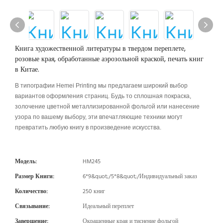
Книга художественной литературы в твердом переплете,
розовые края, обработанные аэрозольной краской, печать книг
в Китае.
В типографии Hemei Printing мы предлагаем широкий выбор
вариантов оформления страниц. Будь то сплошная покраска,
золочение цветной металлизированной фольгой или нанесение
узора по вашему выбору, эти впечатляющие техники могут
превратить любую книгу в произведение искусства.
Модель:
HM245
Размер Книги:
6*9&quot;/5*8&quot;/Индивидуальный заказ
Количество:
250 книг
Связывание:
Идеальный переплет
Завершение:
Окрашенные края и тиснение фольгой